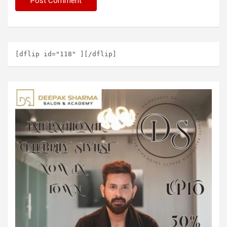
[dflip id="118" ][/dflip]