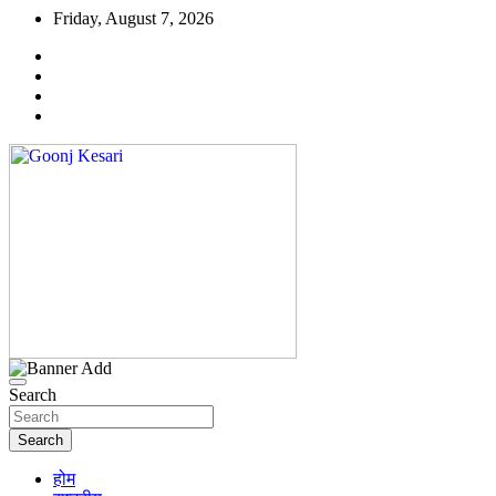
Skip
Friday, August 7, 2026
to
content
Best news channel in dehradun
Goonj Kesari
Search
Search
होम