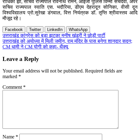
राधिका झा, सचिव राज्यपाल रविनाथ रामन, आईजी पुलिस विम्मी सचदेवा, अपर
सचिव राज्यपाल स्वाति एस. भदौरिया, डीएम देहरादून सोनिका, वीसी दून
विश्वविद्यालय प्रो.सुरेखा डंगवाल, वित्त नियंत्रक डॉ. तृप्ति श्रीवास्तव आदि
मौजूद रहे।
Facebook
Twitter
LinkedIn
WhatsApp
Post
उत्तराखंड कांग्रेस को बड़ा झटका मनीष खंडूरी ने छोड़ी पार्टी
उत्तराखंड को अयोध्या में मिली जमीन, राम मंदिर के पास बनेगा शानदार सदन;
navigation
CM धामी ने CM योगी को कहा- थैंक्यू
Leave a Reply
Your email address will not be published.
Required fields are
marked
*
Comment
*
Name
*