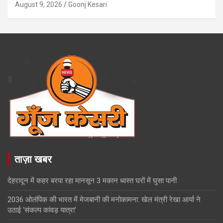
August 9, 2026
Goonj Kesari
ताज़ा खबर
देहरादून में कहर बरपा रहा मानसून 3 मकान ध्वस्त घरों में घुसा पानी
2036 ओलंपिक की भारत में मेजबानी की मनोकामना: खेल मंत्री रेखा आर्या ने
उठाई ‘संकल्प कांवड़ यात्रा’