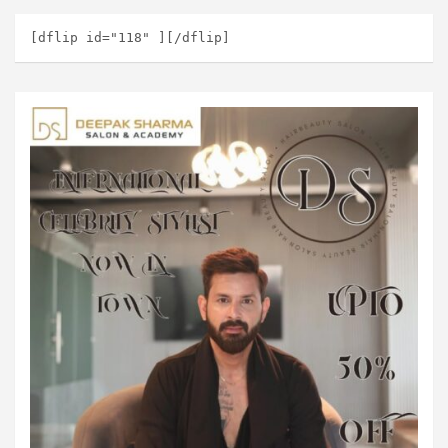
[dflip id="118" ][/dflip]