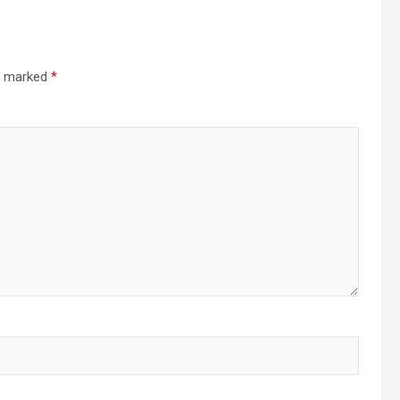
re marked
*