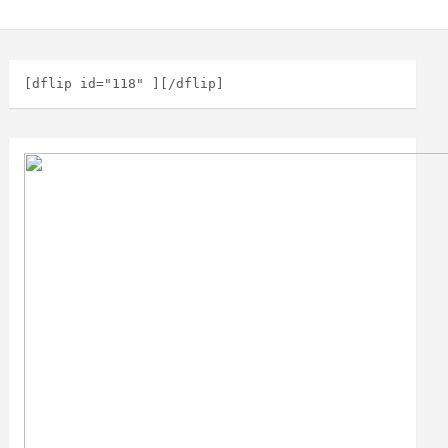
[dflip id="118" ][/dflip]