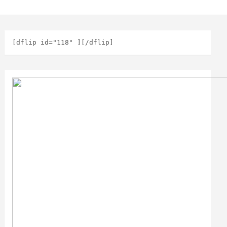
[dflip id="118" ][/dflip]