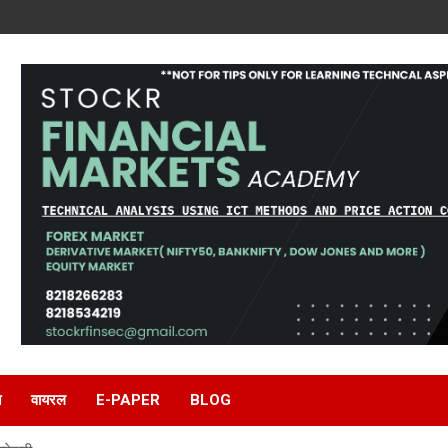
ि
वायरल
E-PAPER
BLOG