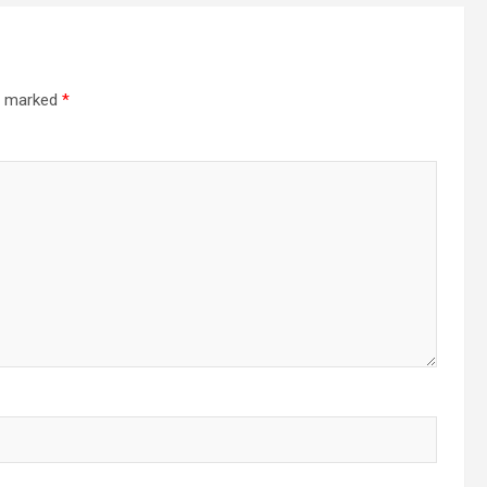
re marked
*