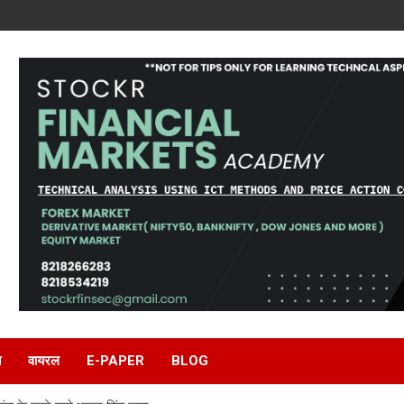
ि
वायरल
E-PAPER
BLOG