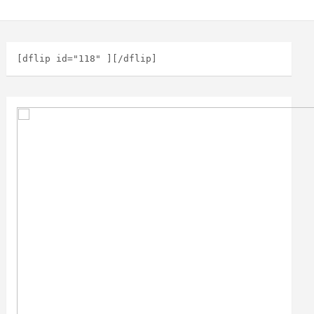
[dflip id="118" ][/dflip]