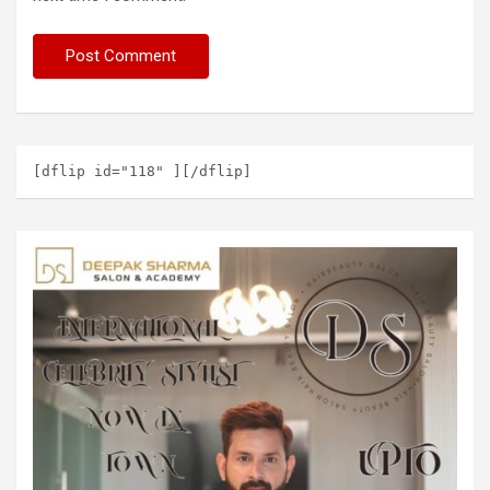
[dflip id="118" ][/dflip]