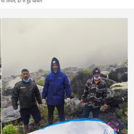
था लापता, ID से हुई पहचान