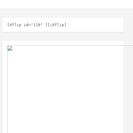
[dflip id="118" ][/dflip]