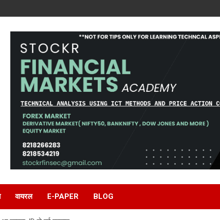
ि
वायरल
E-PAPER
BLOG