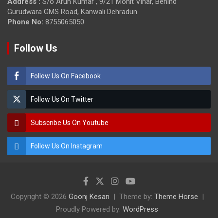
Address :
S/o Arun Kumar , 9/21 Mohit Vihar, Behind
Gurudwara GMS Road, Kanwali Dehradun
Phone No:
8755065050
Follow Us
Follow Us On Facebook
Follow Us On Twitter
Subscribe Us On Youtube
Follow Us On Instagram
Copyright © 2026
Goonj Kesari
Theme by:
Theme Horse
Proudly Powered by:
WordPress