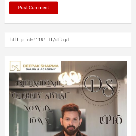
[dflip id="118" ][/dflip]